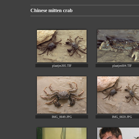
Chinese mitten crab
plaatjes305.TIF
plaatjes604.TIF
IMG_0649.JPG
IMG_0659.JPG