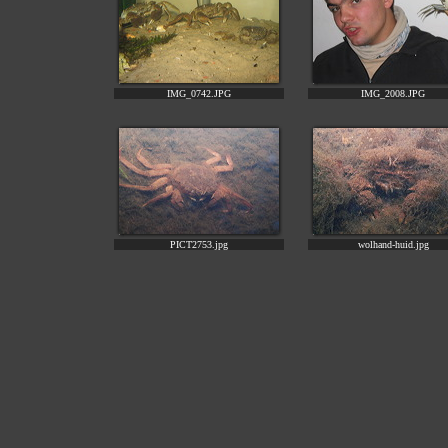
IMG_0742.JPG
IMG_2008.JPG
PICT2753.jpg
wolhand-huid.jpg